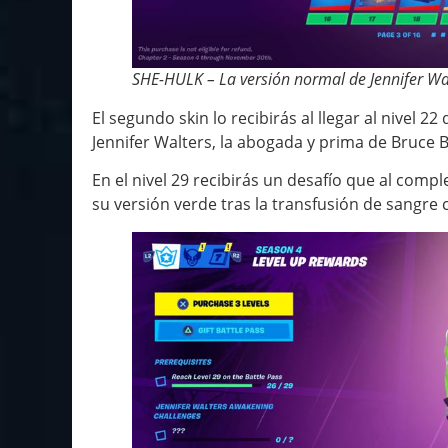
SHE-HULK – La versión normal de Jennifer Wa
El segundo skin lo recibirás al llegar al nivel 22
Jennifer Walters, la abogada y prima de Bruce 
En el nivel 29 recibirás un desafío que al comp
su versión verde tras la transfusión de sangre 