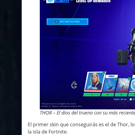
THOR – El dios del trueno con su más recient
El primer skin que conseguirás es el de Thor, lo
la isla de Fortnite.