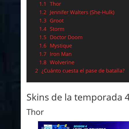
1.1
Thor
1.2
Jennifer Walters (She-Hulk)
1.3
Groot
1.4
Storm
1.5
Doctor Doom
1.6
Mystique
1.7
Iron Man
1.8
Wolverine
2
¿Cuánto cuesta el pase de batalla?
Skins de la temporada 4
Thor