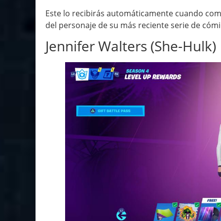
Este lo recibirás automáticamente cuando compr
del personaje de su más reciente serie de cómi
Jennifer Walters (She-Hulk)