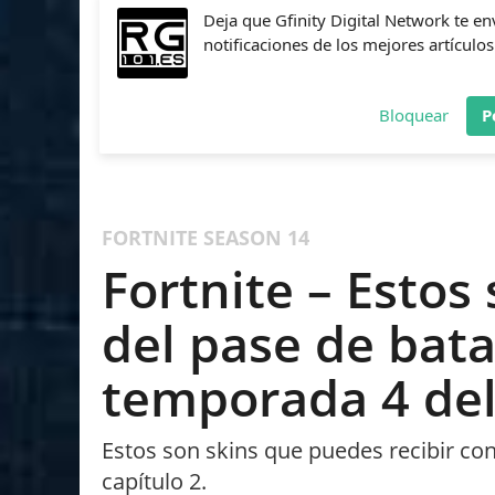
Deja que Gfinity Digital Network te en
notificaciones de los mejores artículos
Bloquear
P
FIFA
NBA 2K
CALL OF DUTY
FORTNITE
PES
FORTNITE
SEASON 14
Fortnite – Estos
del pase de bata
temporada 4 del
Estos son skins que puedes recibir con
capítulo 2.