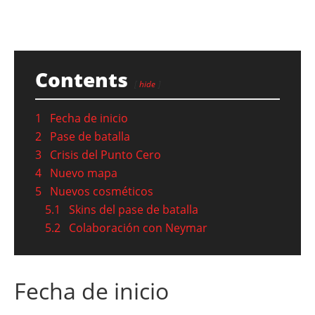
Contents
hide
1
Fecha de inicio
2
Pase de batalla
3
Crisis del Punto Cero
4
Nuevo mapa
5
Nuevos cosméticos
5.1
Skins del pase de batalla
5.2
Colaboración con Neymar
Fecha de inicio