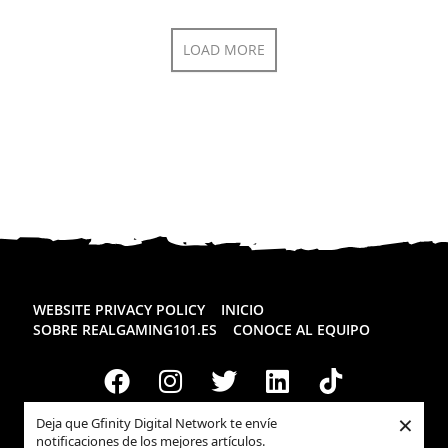
LOAD MORE
WEBSITE PRIVACY POLICY
INICIO
SOBRE REALGAMING101.ES
CONOCE AL EQUIPO
×
Deja que Gfinity Digital Network te envíe
notificaciones de los mejores artículos.
Todos los derechos reservados
Realgaming.es
© 2026