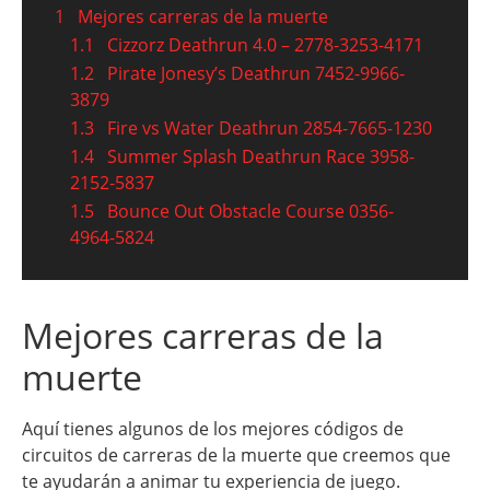
1
Mejores carreras de la muerte
1.1
Cizzorz Deathrun 4.0 – 2778-3253-4171
1.2
Pirate Jonesy’s Deathrun 7452-9966-
3879
1.3
Fire vs Water Deathrun 2854-7665-1230
1.4
Summer Splash Deathrun Race 3958-
2152-5837
1.5
Bounce Out Obstacle Course 0356-
4964-5824
Mejores carreras de la
muerte
Aquí tienes algunos de los mejores códigos de
circuitos de carreras de la muerte que creemos que
te ayudarán a animar tu experiencia de juego.