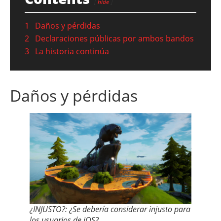
hide
1
Daños y pérdidas
2
Declaraciones públicas por ambos bandos
3
La historia continúa
Daños y pérdidas
¿INJUSTO?: ¿Se debería considerar injusto para
los usuarios de iOS?