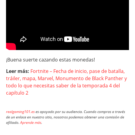
¡Buena suerte cazando estas monedas!
Leer más:
Fortnite – Fecha de inicio, pase de batalla,
tráiler, mapa, Marvel, Monumento de Black Panther y
todo lo que necesitas saber de la temporada 4 del
capítulo 2
realgaming101.es
es apoyado por su audiencia. Cuando compras a través
de un enlace en nuestro sitio, nosotros podemos obtener una comisión de
afiliado.
Aprende más
.