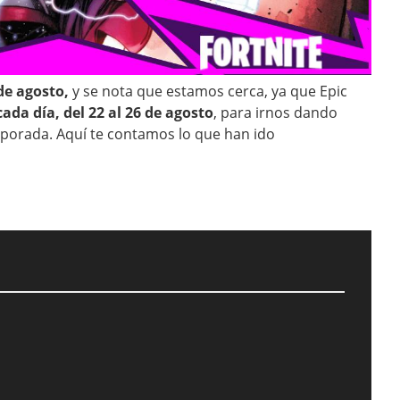
de agosto,
y se nota que estamos cerca, ya que Epic
ada día, del 22 al 26 de agosto
, para irnos dando
mporada. Aquí te contamos lo que han ido