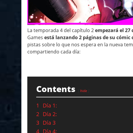
La temporada 4 del capítulo 2
empezará el 27 
Games
está lanzando 2 páginas de su cómic c
pistas sobre lo que nos espera en la nueva te
compartiendo cada día:
Contents
hide
1
Día 1:
2
Día 2:
3
Día 3
4
Día 4: