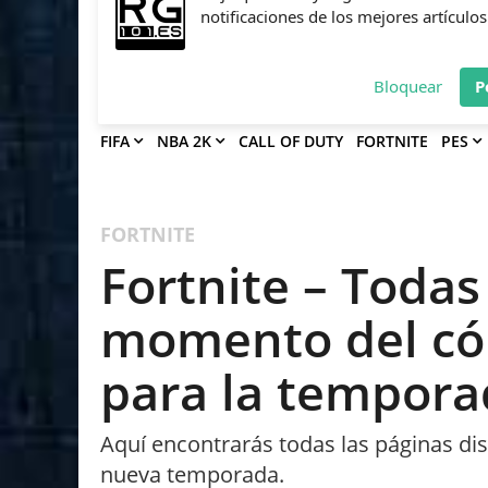
Deja que Gfinity Digital Network te en
notificaciones de los mejores artículos
Bloquear
P
FIFA
NBA 2K
CALL OF DUTY
FORTNITE
PES
FORTNITE
Fortnite – Todas
momento del có
para la temporad
Aquí encontrarás todas las páginas di
nueva temporada.