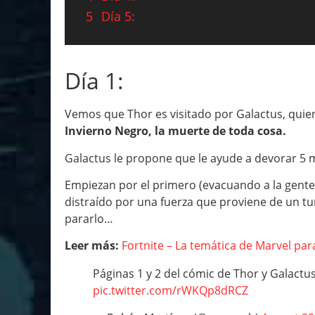
5
Día 5:
Día 1:
Vemos que Thor es visitado por Galactus, qui
Invierno Negro, la muerte de toda cosa.
Galactus le propone que le ayude a devorar 5 
Empiezan por el primero (evacuando a la gente 
distraído por una fuerza que proviene de un tun
pararlo…
Leer más:
Fortnite – La temática de Marvel par
Páginas 1 y 2 del cómic de Thor y Galactus
pic.twitter.com/rWKQp8dRCZ