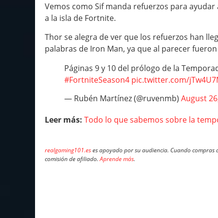
Vemos como Sif manda refuerzos para ayudar a 
a la isla de Fortnite.
Thor se alegra de ver que los refuerzos han ll
palabras de Iron Man, ya que al parecer fueron
Páginas 9 y 10 del prólogo de la Temporad
#FortniteSeason4
pic.twitter.com/jTw4U
— Rubén Martínez (@ruvenmb)
August 26
Leer más:
Todo lo que sabemos sobre la tempor
realgaming101.es
es apoyado por su audiencia. Cuando compras a 
comisión de afiliado.
Aprende más
.