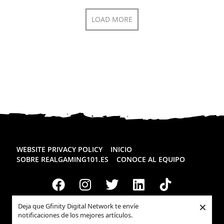
LOAD MORE
WEBSITE PRIVACY POLICY
INICIO
SOBRE REALGAMING101.ES
CONOCE AL EQUIPO
×
Deja que Gfinity Digital Network te envíe
notificaciones de los mejores artículos.
Todos los derechos reservados
Realgaming.es
© 2026