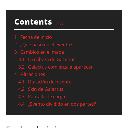
Contents
hide
1
Fecha de inicio
2
¿Qué pasó en el evento?
3
Cambios en el mapa
3.1
La cabeza de Galactus
3.2
Galactus comienza a aparecer
4
Filtraciones
4.1
Duración del evento
4.2
Skin de Galactus
4.3
Pantalla de carga
4.4
¿Evento dividido en dos partes?