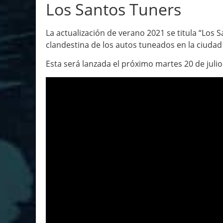
Los Santos Tuners
La actualización de verano 2021 se titula “Los 
clandestina de los autos tuneados en la ciudad
Esta será lanzada el próximo martes 20 de julio