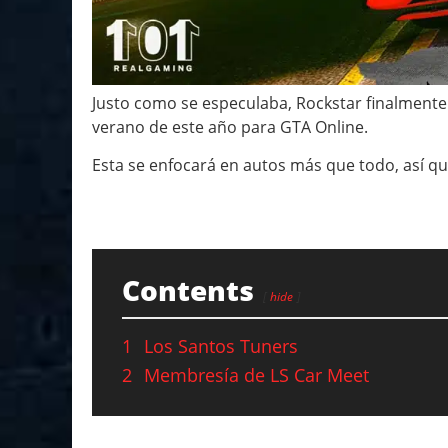
Justo como se especulaba, Rockstar finalmente h
verano de este año para GTA Online.
Esta se enfocará en autos más que todo, así qu
Contents
hide
1
Los Santos Tuners
2
Membresía de LS Car Meet