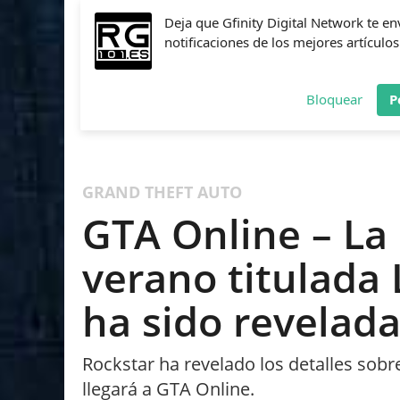
Deja que Gfinity Digital Network te en
notificaciones de los mejores artículos
Bloquear
P
FIFA
NBA 2K
CALL OF DUTY
FORTNITE
PES
GRAND THEFT AUTO
GTA Online – La 
verano titulada
ha sido revelad
Rockstar ha revelado los detalles sobr
llegará a GTA Online.