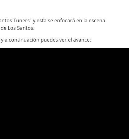
Santos Tuners” y esta se enfocará en la escena
 de Los Santos.
 y a continuación puedes ver el avance: