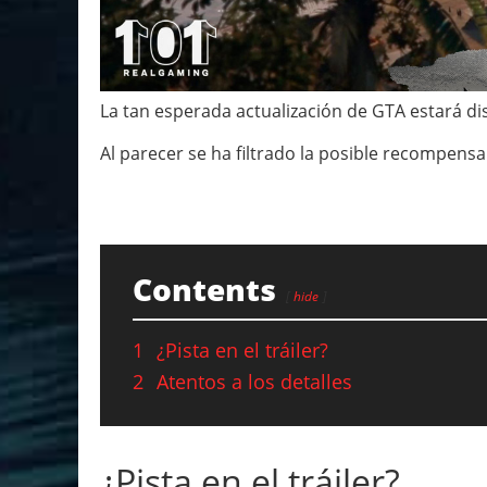
La tan esperada actualización de GTA estará di
Al parecer se ha filtrado la posible recompens
Contents
hide
1
¿Pista en el tráiler?
2
Atentos a los detalles
¿Pista en el tráiler?