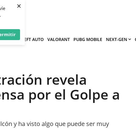
×
víe
.
ermitir
GRAND THEFT AUTO
VALORANT
PUBG MOBILE
NEXT-GEN
tración revela
nsa por el Golpe a
alcón y ha visto algo que puede ser muy