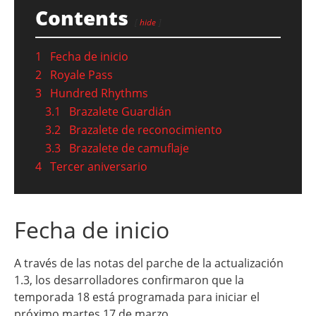
Contents
hide
1
Fecha de inicio
2
Royale Pass
3
Hundred Rhythms
3.1
Brazalete Guardián
3.2
Brazalete de reconocimiento
3.3
Brazalete de camuflaje
4
Tercer aniversario
Fecha de inicio
A través de las notas del parche de la actualización
1.3, los desarrolladores confirmaron que la
temporada 18 está programada para iniciar el
próximo martes 17 de marzo.