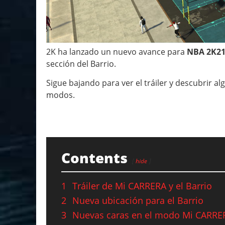
2K ha lanzado un nuevo avance para
NBA 2K2
sección del Barrio.
Sigue bajando para ver el tráiler y descubrir 
modos.
Contents
hide
1
Tráiler de Mi CARRERA y el Barrio
2
Nueva ubicación para el Barrio
3
Nuevas caras en el modo Mi CARRE