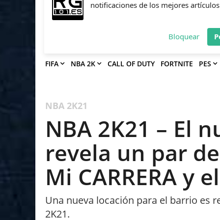
Deja que Gfinity Digital Network te en
notificaciones de los mejores artículos
Bloquear
P
FIFA
NBA 2K
CALL OF DUTY
FORTNITE
PES
NBA 2K21
NBA 2K21 – El n
revela un par de
Mi CARRERA y el
Una nueva locación para el barrio es 
2K21.