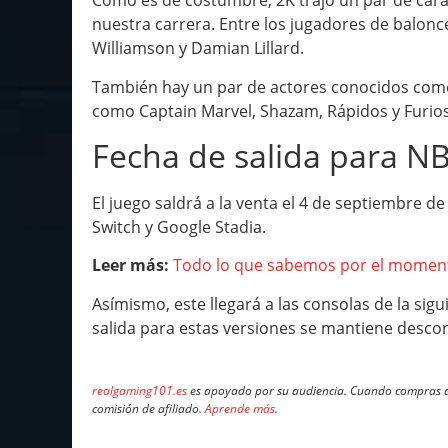
Como es de costumbre, 2K trajo un par de cara
nuestra carrera. Entre los jugadores de balonce
Williamson y Damian Lillard.
También hay un par de actores conocidos como
como Captain Marvel, Shazam, Rápidos y Furios
Fecha de salida para N
El juego saldrá a la venta el 4 de septiembre d
Switch y Google Stadia.
Leer más:
Todo lo que sabemos por el momen
Asímismo, este llegará a las consolas de la sigu
salida para estas versiones se mantiene desc
realgaming101.es
es apoyado por su audiencia. Cuando compras a 
comisión de afiliado.
Aprende más
.