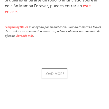
Si quieres enterarte de todo lo anunciado sobre la
edición Mamba Forever, puedes entrar en
este
enlace
.
realgaming101.es
es apoyado por su audiencia. Cuando compras a través
de un enlace en nuestro sitio, nosotros podemos obtener una comisión de
afiliado.
Aprende más
.
LOAD MORE