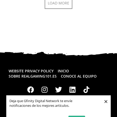
LOAD MORE
WEBSITE PRIVACY POLICY
INICIO
SOBRE REALGAMING101.ES
CONOCE AL EQUIPO
×
Deja que Gfinity Digital Network te envíe
Todos los derechos reservados
Realgaming.es
© 2026
notificaciones de los mejores artículos.