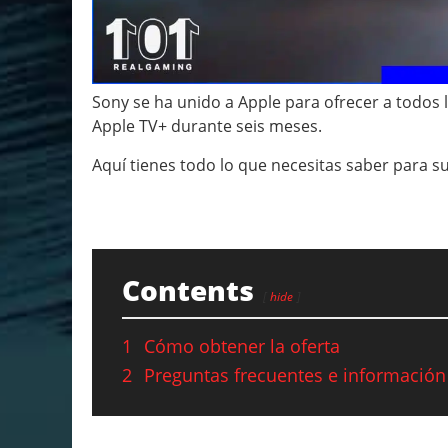
Sony se ha unido a Apple para ofrecer a todos 
Apple TV+ durante seis meses.
Aquí tienes todo lo que necesitas saber para su
Contents
hide
1
Cómo obtener la oferta
2
Preguntas frecuentes e información 