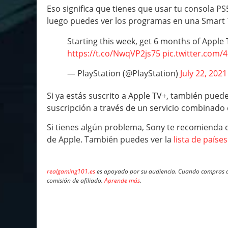
Eso significa que tienes que usar tu consola PS
luego puedes ver los programas en una Smart T
Starting this week, get 6 months of Apple T
https://t.co/NwqVP2js75
pic.twitter.com
— PlayStation (@PlayStation)
July 22, 2021
Si ya estás suscrito a Apple TV+, también pued
suscripción a través de un servicio combinad
Si tienes algún problema, Sony te recomienda q
de Apple. También puedes ver la
lista de paíse
realgaming101.es
es apoyado por su audiencia. Cuando compras a 
comisión de afiliado.
Aprende más
.