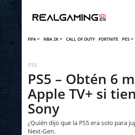
Deja que Gfinity Digital Network te en
notificaciones de los mejores artículos
Bloquear
P
FIFA
NBA 2K
CALL OF DUTY
FORTNITE
PES
PS5
PS5 – Obtén 6 m
Apple TV+ si tie
Sony
¿Quién dijo que la PS5 era solo para j
Next-Gen.