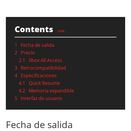
Contents
hide
1
Fecha de salida
2
Precio
2.1
Xbox All Access
3
Retrocompatibilidad
4
Especificaciones
4.1
Quick Resume
4.2
Memoria expandible
5
Interfaz de usuario
Fecha de salida