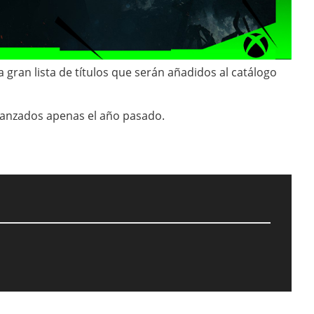
 gran lista de títulos que serán añadidos al catálogo
s lanzados apenas el año pasado.