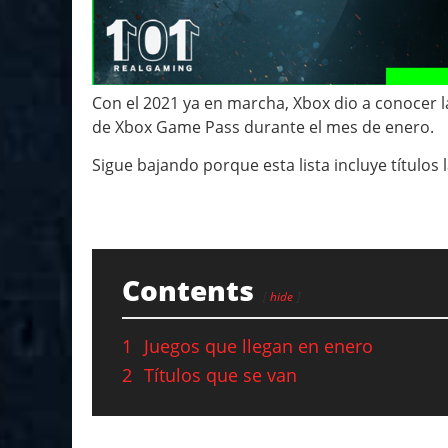
Con el 2021 ya en marcha, Xbox dio a conocer la
de Xbox Game Pass durante el mes de enero.
Sigue bajando porque esta lista incluye título
Contents
hide
1
Juegos que llegan en enero
2
Títulos que se van