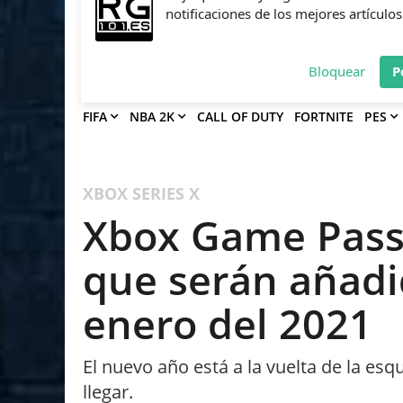
Deja que Gfinity Digital Network te en
notificaciones de los mejores artículos
Bloquear
P
FIFA
NBA 2K
CALL OF DUTY
FORTNITE
PES
XBOX SERIES X
Xbox Game Pass 
que serán añadi
enero del 2021
El nuevo año está a la vuelta de la esq
llegar.