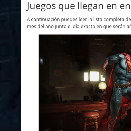
Juegos que llegan en e
A continuación puedes leer la lista completa d
mes del año junto el día exacto en que serán a