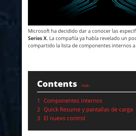
Microsoft ha decidido dar a conocer las especi
Series X
. La compañía ya había revelado un po
compartido la lista de componentes internos a
Contents
hide
1
Componentes internos
2
Quick Resume y pantallas de carga
3
El nuevo control