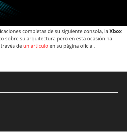
ficaciones completas de su siguiente consola, la
Xbox
co sobre su arquitectura pero en esta ocasión ha
 través de
un artículo
en su página oficial.