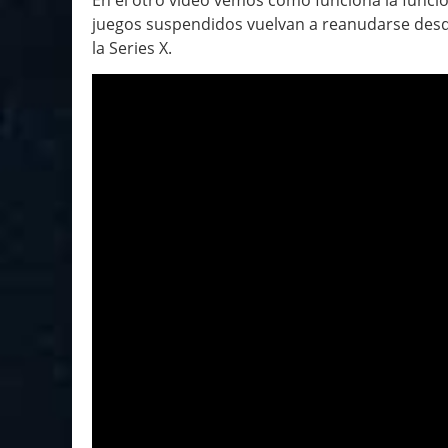
juegos suspendidos vuelvan a reanudarse desd
la Series X.