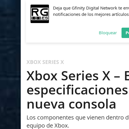
Deja que Gfinity Digital Network te en
notificaciones de los mejores artículos
Bloquear
P
FIFA
NBA 2K
CALL OF DUTY
FORTNITE
PES
XBOX SERIES X
Xbox Series X – 
especificaciones
nueva consola
Los componentes que vienen dentro de 
equipo de Xbox.