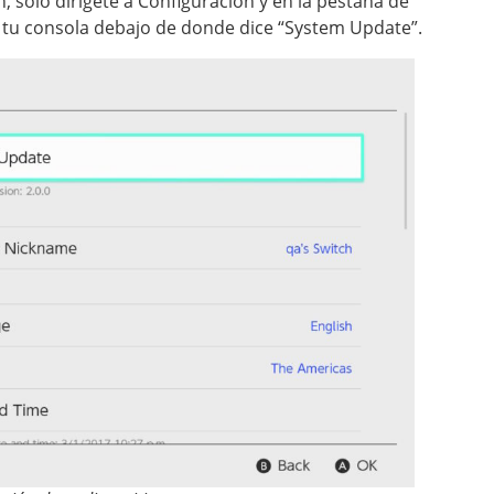
, solo dirígete a Configuración y en la pestaña de
e tu consola debajo de donde dice “System Update”.