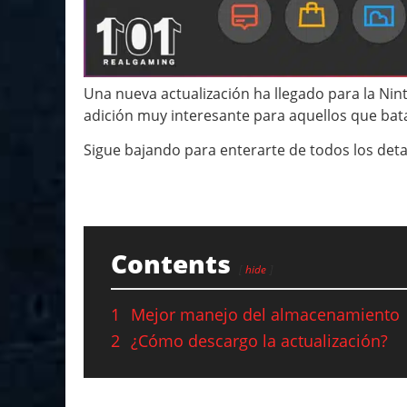
Una nueva actualización ha llegado para la Nin
adición muy interesante para aquellos que bat
Sigue bajando para enterarte de todos los detal
Contents
hide
1
Mejor manejo del almacenamiento
2
¿Cómo descargo la actualización?