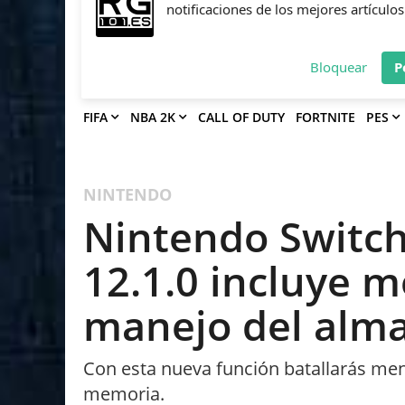
Deja que Gfinity Digital Network te en
notificaciones de los mejores artículos
Bloquear
P
FIFA
NBA 2K
CALL OF DUTY
FORTNITE
PES
NINTENDO
Nintendo Switch 
12.1.0 incluye m
manejo del alm
Con esta nueva función batallarás men
memoria.