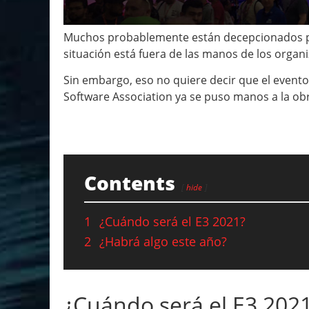
Muchos probablemente están decepcionados por
situación está fuera de las manos de los organi
Sin embargo, eso no quiere decir que el evento
Software Association ya se puso manos a la obr
Contents
hide
1
¿Cuándo será el E3 2021?
2
¿Habrá algo este año?
¿Cuándo será el E3 202