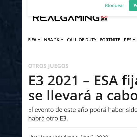
Deja que Gfinity Digital Network te en
notificaciones de los mejores artículos
Bloquear
P
FIFA
NBA 2K
CALL OF DUTY
FORTNITE
PES
OTROS JUEGOS
E3 2021 – ESA fi
se llevará a cab
El evento de este año podrá haber sid
habrá otro E3.