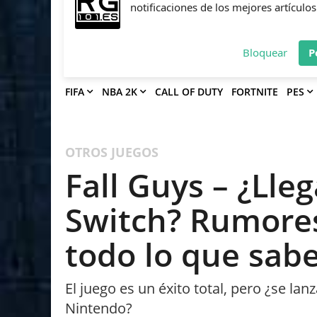
Deja que Gfinity Digital Network te en
notificaciones de los mejores artículos
Bloquear
P
FIFA
NBA 2K
CALL OF DUTY
FORTNITE
PES
OTROS JUEGOS
Fall Guys – ¿Lle
Switch? Rumores
todo lo que sab
El juego es un éxito total, pero ¿se la
Nintendo?