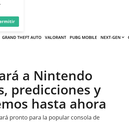
×
víe
.
ermitir
GRAND THEFT AUTO
VALORANT
PUBG MOBILE
NEXT-GEN
gará a Nintendo
, predicciones y
emos hasta ahora
nzará pronto para la popular consola de