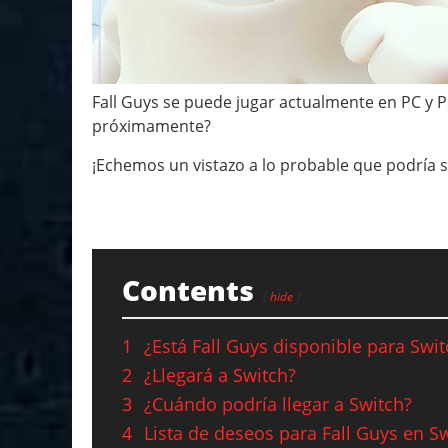
Fall Guys se puede jugar actualmente en PC y P
próximamente?
¡Echemos un vistazo a lo probable que podría s
Contents
hide
1
¿Está Fall Guys disponible para Swit
2
¿Llegará a Switch?
3
¿Cuándo podría llegar a Switch?
4
Lista de deseos para Fall Guys en S