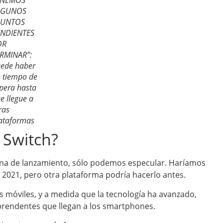
ENEMOS
LGUNOS
SUNTOS
ENDIENTES
OR
RMINAR”:
ede haber
 tiempo de
pera hasta
e llegue a
ras
ataformas
 Switch?
ntana de lanzamiento, sólo podemos especular. Haríamos
 2021, pero otra plataforma podría hacerlo antes.
s móviles, y a medida que la tecnología ha avanzado,
rendentes que llegan a los smartphones.