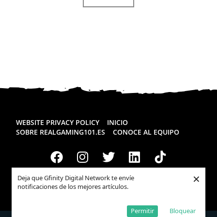
WEBSITE PRIVACY POLICY
INICIO
SOBRE REALGAMING101.ES
CONOCE AL EQUIPO
×
Deja que Gfinity Digital Network te envíe
Todos los derechos reservados
Realgaming.es
© 2026
notificaciones de los mejores artículos.
Permitir
Bloquear