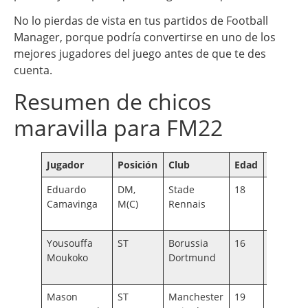
No lo pierdas de vista en tus partidos de Football
Manager, porque podría convertirse en uno de los
mejores jugadores del juego antes de que te des
cuenta.
Resumen de chicos
maravilla para FM22
Jugador
Posición
Club
Edad
CA
P
Eduardo
DM,
Stade
18
136
17
Camavinga
M(C)
Rennais
–
20
Yousouffa
ST
Borussia
16
115
17
Moukoko
Dortmund
–
20
Mason
ST
Manchester
19
140
17