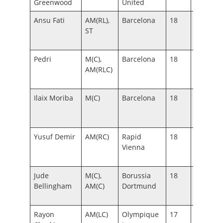
Greenwood
United
Ansu Fati
AM(RL),
Barcelona
18
148
16
ST
–
19
Pedri
M(C),
Barcelona
18
143
16
AM(RLC)
–
19
Ilaix Moriba
M(C)
Barcelona
18
125
16
–
19
Yusuf Demir
AM(RC)
Rapid
18
112
16
Vienna
–
19
Jude
M(C),
Borussia
18
131
15
Bellingham
AM(C)
Dortmund
–
18
Rayon
AM(LC)
Olympique
17
106
15