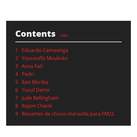
Contents
hide
1
Eduardo Camavinga
2
Yousouffa Moukoko
3
Ansu Fati
4
Pedri
5
Ilaix Moriba
6
Yusuf Demir
7
Jude Bellingham
8
Rayon Cherki
9
Resumen de chicos maravilla para FM22