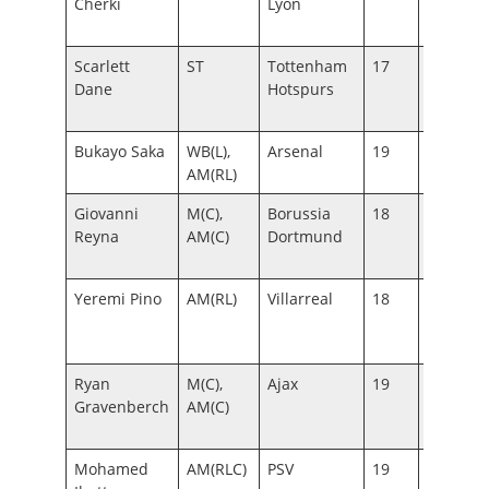
Cherki
Lyon
–
18
Scarlett
ST
Tottenham
17
97
15
Dane
Hotspurs
–
18
Bukayo Saka
WB(L),
Arsenal
19
145
16
AM(RL)
Giovanni
M(C),
Borussia
18
135
15
Reyna
AM(C)
Dortmund
–
18
Yeremi Pino
AM(RL)
Villarreal
18
130
15
–
18
Ryan
M(C),
Ajax
19
134
15
Gravenberch
AM(C)
–
18
Mohamed
AM(RLC)
PSV
19
130
15