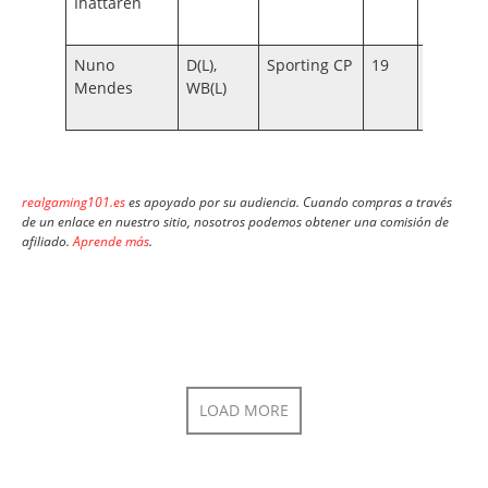
Ihattaren
–
18
Nuno
D(L),
Sporting CP
19
138
15
Mendes
WB(L)
–
18
realgaming101.es
es apoyado por su audiencia. Cuando compras a través
de un enlace en nuestro sitio, nosotros podemos obtener una comisión de
afiliado.
Aprende más
.
LOAD MORE