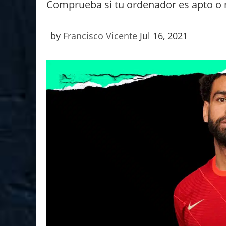
Comprueba si tu ordenador es apto o 
by
Francisco Vicente
Jul 16, 2021