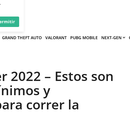
×
víe
.
ermitir
GRAND THEFT AUTO
VALORANT
PUBG MOBILE
NEXT-GEN
r 2022 – Estos son
ínimos y
ra correr la