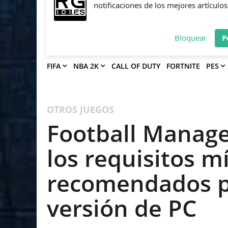
Deja que Gfinity Digital Network te en
notificaciones de los mejores artículos
Bloquear
P
FIFA
NBA 2K
CALL OF DUTY
FORTNITE
PES
OTROS JUEGOS
Football Manage
los requisitos m
recomendados pa
versión de PC