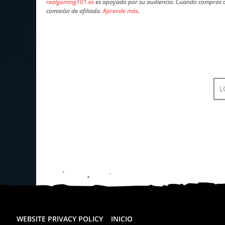
realgaming101.es
es apoyado por su audiencia. Cuando compras a 
comisión de afiliado.
Aprende más
.
L
WEBSITE PRIVACY POLICY
INICIO