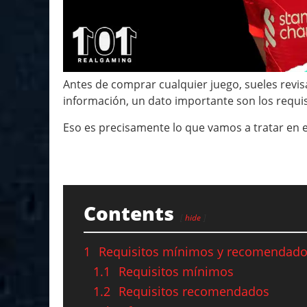
Antes de comprar cualquier juego, sueles revisa
información, un dato importante son los requ
Eso es precisamente lo que vamos a tratar en e
Contents
hide
1
Requisitos mínimos y recomendad
1.1
Requisitos mínimos
1.2
Requisitos recomendados