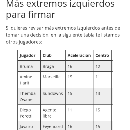
Más extremos izquierdos
para firmar
Si quieres revisar más extremos izquierdos antes de
tomar una decisión, en la siguiente tabla te listamos
otros jugadores:
Jugador
Club
Aceleración
Centro
Regate
Bruma
Braga
16
12
18
Amine
Marseille
15
11
17
Harit
Themba
Sundowns
15
13
17
Zwane
Diego
Agente
11
15
17
Perotti
libre
Javairo
Feyenoord
16
15
17