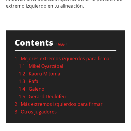
extremo izquierdo en tu alineación.
Contents
hide
1
Mejores extremos izquierdos para firmar
1.1
Mikel Oyarzábal
1.2
Kaoru Mitoma
1.3
Rafa
1.4
Galeno
1.5
Gerard Deulofeu
2
Más extremos izquierdos para firmar
3
Otros jugadores