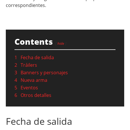
correspondientes.
Contents
hide
1
Fecha de salida
2
Tráilers
3
Banners y personajes
4
Nueva arma
5
Eventos
6
Otros detalles
Fecha de salida