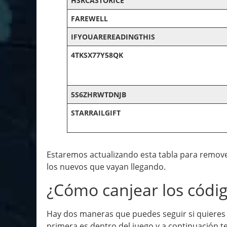
HSRCASTORICE
FAREWELL
IFYOUAREREADINGTHIS
4TKSX77Y58QK
5S6ZHRWTDNJB
STARRAILGIFT
Estaremos actualizando esta tabla para remover
los nuevos que vayan llegando.
¿Cómo canjear los códi
Hay dos maneras que puedes seguir si quieres 
primera es dentro del juego y a continuación t