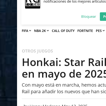
Deja que Gfinity Digital Network te en
notificaciones de los mejores artículos
Bloquear
P
FIFA
NBA 2K
CALL OF DUTY
FORTNITE
PES
OTROS JUEGOS
Honkai: Star Rai
en mayo de 202
Con mayo está en marcha, hemos actual
Rail para añadir los nuevos que han si