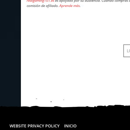
realgaming101.es
es apoyado por su audiencia. Cuando compras a 
comisión de afiliado.
Aprende más
.
L
WEBSITE PRIVACY POLICY
INICIO