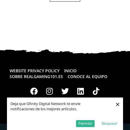
WEBSITE PRIVACY POLICY
INICIO
SOBRE REALGAMING101.ES
CONOCE AL EQUIPO
×
Deja que Gfinity Digital Network te envíe
notificaciones de los mejores artículos.
Todos los derechos reservados
Realgaming.es
© 2026
Permitir
Bloquear