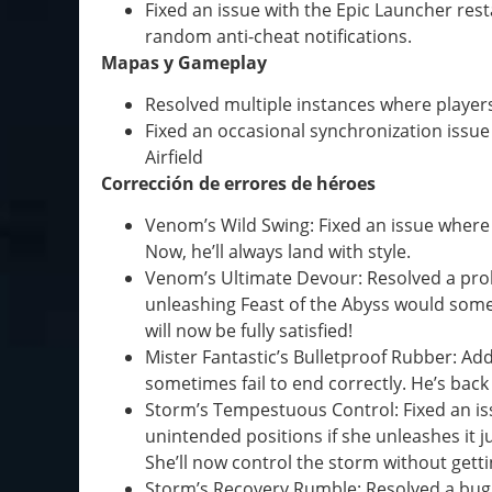
Fixed an issue with the Epic Launcher rest
random anti-cheat notifications.
Mapas y Gameplay
Resolved multiple instances where players
Fixed an occasional synchronization issu
Airfield
Corrección de errores de héroes
Venom’s Wild Swing: Fixed an issue where 
Now, he’ll always land with style.
Venom’s Ultimate Devour: Resolved a pro
unleashing Feast of the Abyss would so
will now be fully satisfied!
Mister Fantastic’s Bulletproof Rubber: Ad
sometimes fail to end correctly. He’s back
Storm’s Tempestuous Control: Fixed an iss
unintended positions if she unleashes it j
She’ll now control the storm without getti
Storm’s Recovery Rumble: Resolved a bug 