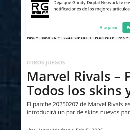
Deja que Gfinity Digital Network te en
notificaciones de los mejores artículos
Bloquear
P
FIFA
NBA 2K
CALL OF DUTY
FORTNITE
PES
OTROS JUEGOS
Marvel Rivals –
Todos los skins 
El parche 20250207 de Marvel Rivals es
introducirá un par de skins nuevos para