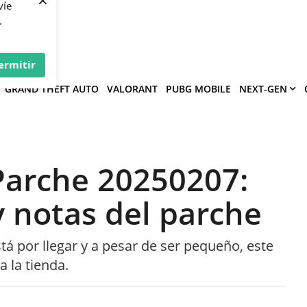
×
víe
.
ermitir
GRAND THEFT AUTO
VALORANT
PUBG MOBILE
NEXT-GEN
 Parche 20250207:
y notas del parche
tá por llegar y a pesar de ser pequeño, este
 la tienda.