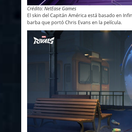
Crédito: NetEase Games
El skin del Capitán América está basado en Infi
barba que portó Chris Evans en la película.