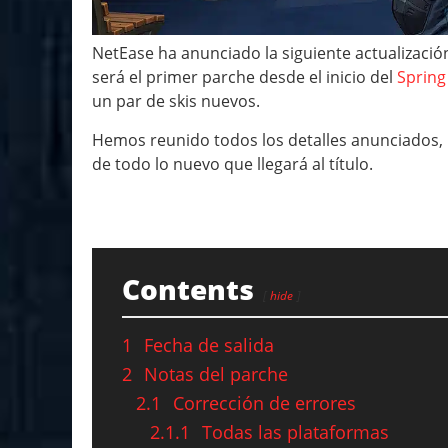
NetEase ha anunciado la siguiente actualización
será el primer parche desde el inicio del
Spring 
un par de skis nuevos.
Hemos reunido todos los detalles anunciados, 
de todo lo nuevo que llegará al título.
Contents
hide
1
Fecha de salida
2
Notas del parche
2.1
Corrección de errores
2.1.1
Todas las plataformas