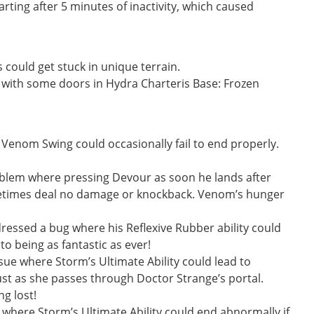
arting after 5 minutes of inactivity, which caused
 could get stuck in unique terrain.
e with some doors in Hydra Charteris Base: Frozen
Venom Swing could occasionally fail to end properly.
blem where pressing Devour as soon he lands after
metimes deal no damage or knockback. Venom’s hunger
dressed a bug where his Reflexive Rubber ability could
 to being as fantastic as ever!
ue where Storm’s Ultimate Ability could lead to
ust as she passes through Doctor Strange’s portal.
ng lost!
where Storm’s Ultimate Ability could end abnormally if