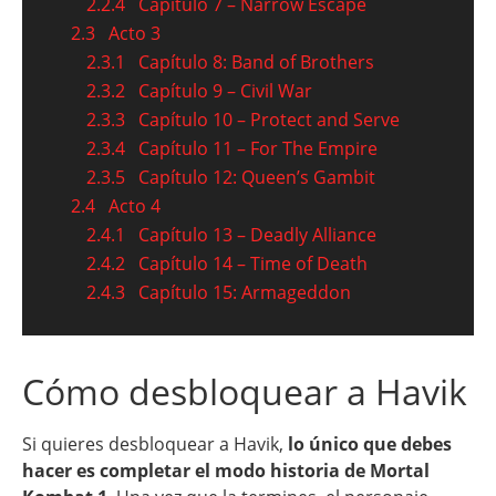
2.2.4
Capítulo 7 – Narrow Escape
2.3
Acto 3
2.3.1
Capítulo 8: Band of Brothers
2.3.2
Capítulo 9 – Civil War
2.3.3
Capítulo 10 – Protect and Serve
2.3.4
Capítulo 11 – For The Empire
2.3.5
Capítulo 12: Queen’s Gambit
2.4
Acto 4
2.4.1
Capítulo 13 – Deadly Alliance
2.4.2
Capítulo 14 – Time of Death
2.4.3
Capítulo 15: Armageddon
Cómo desbloquear a Havik
Si quieres desbloquear a Havik,
lo único que debes
hacer es completar el modo historia de Mortal