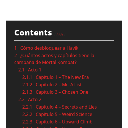
Contents
hide
1
Cómo desbloquear a Havik
2
¿Cuántos actos y capítulos tiene la
campaña de Mortal Kombat?
2.1
Acto 1
2.1.1
Capítulo 1 – The New Era
2.1.2
Capítulo 2 – Mr. A List
2.1.3
Capítulo 3 – Chosen One
2.2
Acto 2
2.2.1
Capítulo 4 – Secrets and Lies
2.2.2
Capítulo 5 – Weird Science
2.2.3
Capítulo 6 – Upward Climb