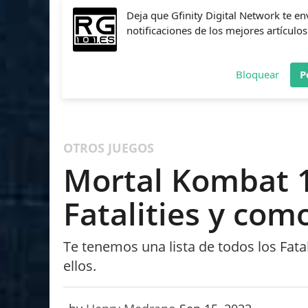
Deja que Gfinity Digital Network te en
notificaciones de los mejores artículos
Bloquear
P
FIFA
NBA 2K
CALL OF DUTY
FORTNITE
PES
OTROS JUEGOS
Mortal Kombat 1
Fatalities y com
Te tenemos una lista de todos los Fata
ellos.