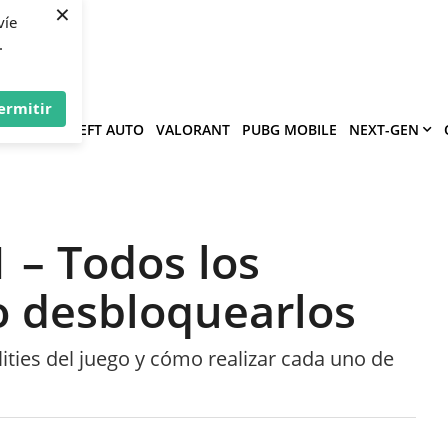
×
víe
.
ermitir
GRAND THEFT AUTO
VALORANT
PUBG MOBILE
NEXT-GEN
 – Todos los
o desbloquearlos
lities del juego y cómo realizar cada uno de