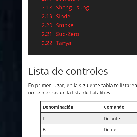
2.18
Shang Tsung
2.19
Sindel
2.20
Smoke
2.21
Sub-Zero
2.22
Tanya
Lista de controles
En primer lugar, en la siguiente tabla te lis
no te pierdas en la lista de Fatalities:
Denominación
Comando
F
Delante
B
Detrás