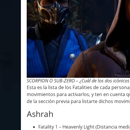
SCORPION O SUB-ZERO – ¿Cuál de los dos icónicos p
Esta es la lista de los Fatalities de cada pers
movimientos para activarlos, y ten en cuenta 
de la sección previa para listarte dichos movim
Ashrah
Fatality 1 – Heavenly Light (Distancia medi