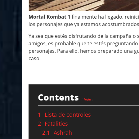
Mortal Kombat 1
finalmente ha llegado, reini
los personajes que ya estamos acostumbrados 
Ya sea que estés disfrutando de la campaña o s
amigos, es probable que te estés preguntando c
personajes. Para ello, hemos preparado una gu
caso.
Contents
hide
1
Lista de controles
2
Fatalities
2.1
Ashrah