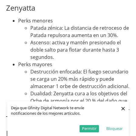
Zenyatta
Perks menores
Patada zénica: La distancia de retroceso de
Patada repulsora aumenta en un 30%.
Ascenso: activa y mantén presionado el
doble salto para flotar durante hasta 3
segundos.
Perks mayores
Destrucción enfocada: El fuego secundario
se carga un 20% más rápido y puede
almacenar 1 orbe de destrucción adicional.
Dualidad: Zenyatta cura a los objetivos del
Orbe de armonía por el 20 % del daño que
×
inflige a los objetivos del Orbe de discordia.
Deja que Gfinity Digital Network te envíe
notificaciones de los mejores artículos.
Tanque
Permitir
Bloquear
Doomfist