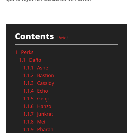
Contents
hide
1
Perks
1.1
Daño
1.1.1
Ashe
1.1.2
Bastion
1.1.3
Cassidy
1.1.4
Echo
1.1.5
Genji
1.1.6
Hanzo
1.1.7
Junkrat
1.1.8
Mei
1.1.9
Pharah