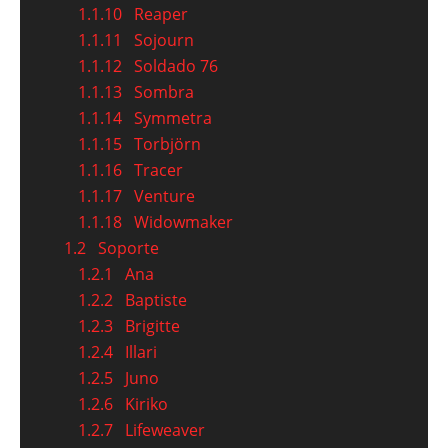
1.1.10
Reaper
1.1.11
Sojourn
1.1.12
Soldado 76
1.1.13
Sombra
1.1.14
Symmetra
1.1.15
Torbjörn
1.1.16
Tracer
1.1.17
Venture
1.1.18
Widowmaker
1.2
Soporte
1.2.1
Ana
1.2.2
Baptiste
1.2.3
Brigitte
1.2.4
Illari
1.2.5
Juno
1.2.6
Kiriko
1.2.7
Lifeweaver