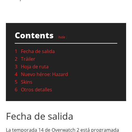
Contents
hide
1
Fecha de salida
2
Tráiler
3
Hoja de ruta
4
Nuevo héroe: Hazard
5
Skins
6
Otros detalles
Fecha de salida
La temporada 14 de Overwatch 2 está programada