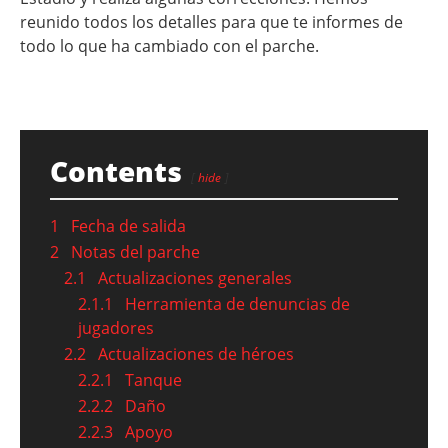
reunido todos los detalles para que te informes de
todo lo que ha cambiado con el parche.
Contents
hide
1
Fecha de salida
2
Notas del parche
2.1
Actualizaciones generales
2.1.1
Herramienta de denuncias de
jugadores
2.2
Actualizaciones de héroes
2.2.1
Tanque
2.2.2
Daño
2.2.3
Apoyo