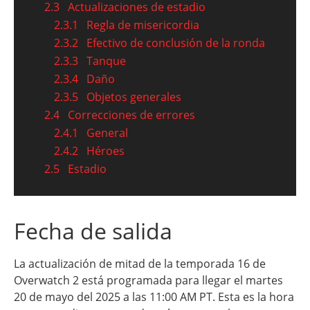
2.3
Actualizaciones de estadio
2.3.1
Regla de misericordia
2.3.2
Efectivo de conclusión de la ronda
2.3.3
Tanque
2.3.4
Daño
2.3.5
Objetos generales
2.4
Correcciones de errores
2.4.1
General
2.4.2
Héroes
2.5
Estadio
Fecha de salida
La actualización de mitad de la temporada 16 de
Overwatch 2 está programada para llegar el martes
20 de mayo del 2025 a las 11:00 AM PT. Esta es la hora