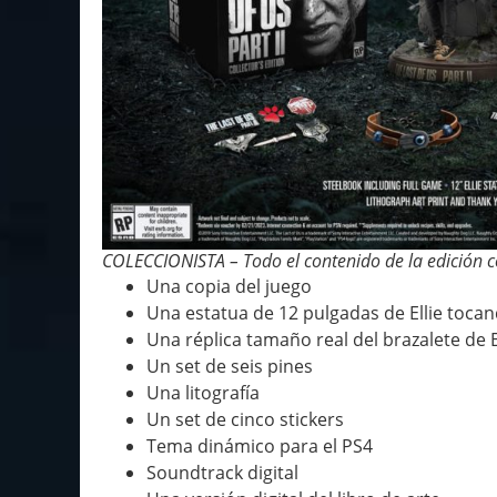
COLECCIONISTA – Todo el contenido de la edición c
Una copia del juego
Una estatua de 12 pulgadas de Ellie tocan
Una réplica tamaño real del brazalete de E
Un set de seis pines
Una litografía
Un set de cinco stickers
Tema dinámico para el PS4
Soundtrack digital