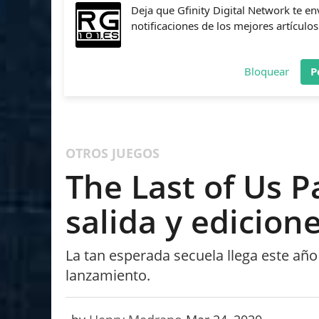
Deja que Gfinity Digital Network te en
notificaciones de los mejores artículos
Bloquear
P
FIFA
NBA 2K
CALL OF DUTY
FORTNITE
PES
OTROS JUEGOS
The Last of Us Pa
salida y edicion
La tan esperada secuela llega este año
lanzamiento.