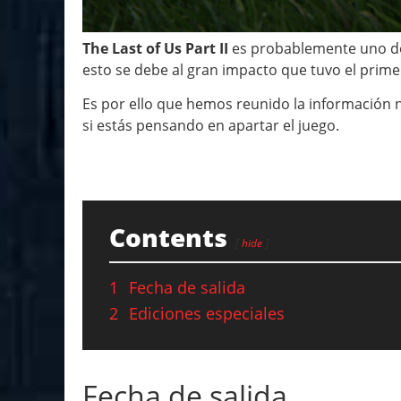
The Last of Us Part II
es probablemente uno de 
esto se debe al gran impacto que tuvo el prime
Es por ello que hemos reunido la información n
si estás pensando en apartar el juego.
Contents
hide
1
Fecha de salida
2
Ediciones especiales
Fecha de salida