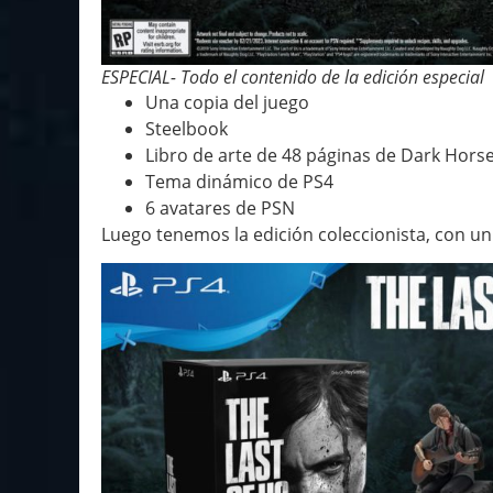
ESPECIAL- Todo el contenido de la edición especial
Una copia del juego
Steelbook
Libro de arte de 48 páginas de Dark Hors
Tema dinámico de PS4
6 avatares de PSN
Luego tenemos la edición coleccionista, con un