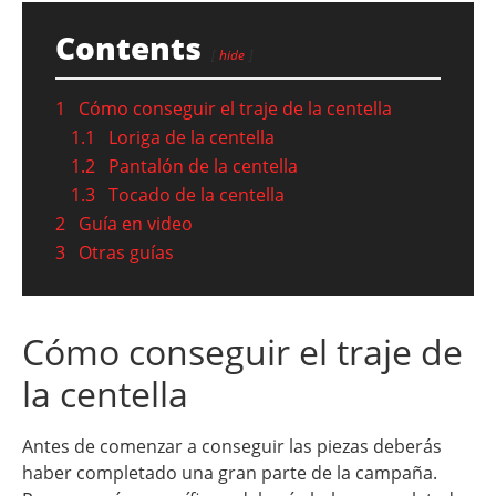
Contents
hide
1
Cómo conseguir el traje de la centella
1.1
Loriga de la centella
1.2
Pantalón de la centella
1.3
Tocado de la centella
2
Guía en video
3
Otras guías
Cómo conseguir el traje de
la centella
Antes de comenzar a conseguir las piezas deberás
haber completado una gran parte de la campaña.