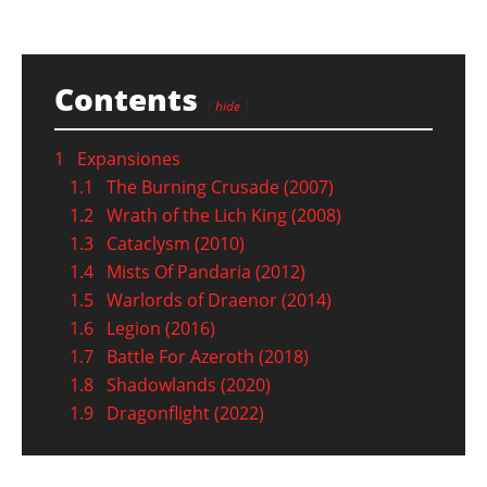
Contents
hide
1
Expansiones
1.1
The Burning Crusade (2007)
1.2
Wrath of the Lich King (2008)
1.3
Cataclysm (2010)
1.4
Mists Of Pandaria (2012)
1.5
Warlords of Draenor (2014)
1.6
Legion (2016)
1.7
Battle For Azeroth (2018)
1.8
Shadowlands (2020)
1.9
Dragonflight (2022)