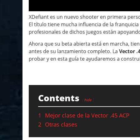
XDefiant es un nuevo shooter en primera perso
El título tiene mucha influencia de la franquici
profesionales de dichos juegos están apoyando
Ahora que su beta abierta está en marcha, tien
antes de su lanzamiento completo. La
Vector .
probar y en esta guía te ayudaremos a constru
Contents
hide
1
Mejor clase de la Vector .45 ACP
2
Otras clases