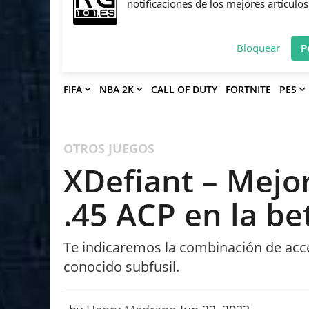
Deja que Gfinity Digital Network te en
notificaciones de los mejores artículos
Bloquear
P
FIFA
NBA 2K
CALL OF DUTY
FORTNITE
PES
OTROS JUEGOS
XDefiant – Mejor
.45 ACP en la be
Te indicaremos la combinación de acc
conocido subfusil.