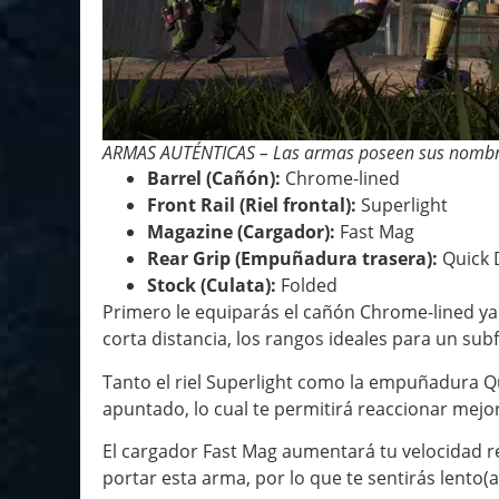
ARMAS AUTÉNTICAS – Las armas poseen sus nombres
Barrel (Cañón):
Chrome-lined
Front Rail (Riel frontal):
Superlight
Magazine (Cargador):
Fast Mag
Rear Grip (Empuñadura trasera):
Quick
Stock (Culata):
Folded
Primero le equiparás el cañón Chrome-lined ya 
corta distancia, los rangos ideales para un subf
Tanto el riel Superlight como la empuñadura Q
apuntado, lo cual te permitirá reaccionar mejo
El cargador Fast Mag aumentará tu velocidad re
portar esta arma, por lo que te sentirás lento(a