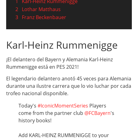
1
Karl-Heinz Rummenigge
2
Lothar Matthaus
3
Franz Beckenbauer
Karl-Heinz Rummenigge
¡El delantero del Bayern y Alemania Karl-Heinz
Rummenigge está en PES 2021!
El legendario delantero anotó 45 veces para Alemania
durante una ilustre carrera que lo vio luchar por cada
trofeo nacional disponible.
Today's
#IconicMomentSeries
Players
come from the partner club
@FCBayern
's
history books!
Add KARL-HEINZ RUMMENIGGE to your