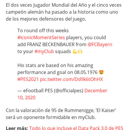
El dos veces Jugador Mundial del Año y el cinco veces
campeón alemán ha pasado a la historia como uno
de los mejores defensores del juego.
To round off this weeks
#IconicMomentSeries
players, you could
add FRANZ BECKENBAUER from
@FCBayern
to your
#myClub
squads
His stats are based on his amazing
performance and goal on 08.05.1976
#PES2021
pic.twitter.com/Dd9k6tOhHX
— eFootball PES (@officialpes)
December
10, 2020
Con la valoración de 95 de Rummenigge, ‘El Kaiser’
será un oponente formidable en myClub.
Leer más:
Todo lo que incluye el Data Pack 3.0 de PES