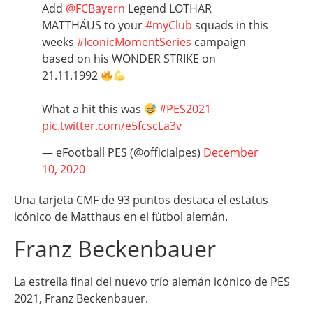
Add
@FCBayern
Legend LOTHAR
MATTHÄUS to your
#myClub
squads in this
weeks
#IconicMomentSeries
campaign
based on his WONDER STRIKE on
21.11.1992
What a hit this was
#PES2021
pic.twitter.com/e5fcscLa3v
— eFootball PES (@officialpes)
December
10, 2020
Una tarjeta CMF de 93 puntos destaca el estatus
icónico de Matthaus en el fútbol alemán.
Franz Beckenbauer
La estrella final del nuevo trío alemán icónico de PES
2021, Franz Beckenbauer.