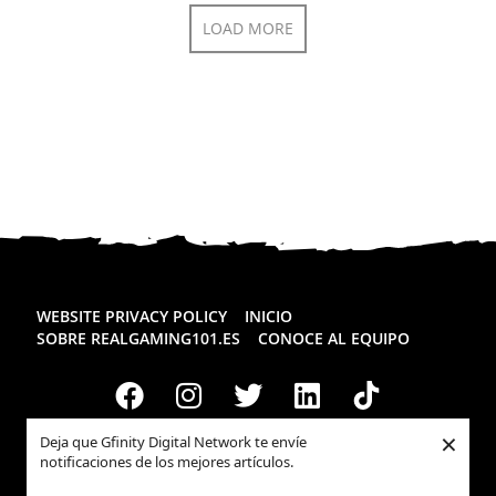
LOAD MORE
WEBSITE PRIVACY POLICY
INICIO
SOBRE REALGAMING101.ES
CONOCE AL EQUIPO
×
Deja que Gfinity Digital Network te envíe
notificaciones de los mejores artículos.
Todos los derechos reservados
Realgaming.es
© 2026