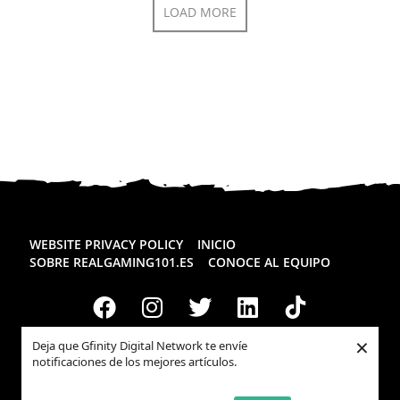
LOAD MORE
WEBSITE PRIVACY POLICY
INICIO
SOBRE REALGAMING101.ES
CONOCE AL EQUIPO
×
Deja que Gfinity Digital Network te envíe
notificaciones de los mejores artículos.
Todos los derechos reservados
Realgaming.es
© 2026