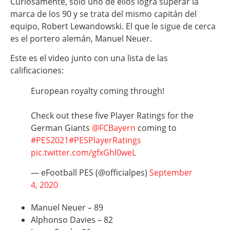
Curiosamente, solo uno de ellos logra superar la
marca de los 90 y se trata del mismo capitán del
equipo, Robert Lewandowski. El que le sigue de cerca
es el portero alemán, Manuel Neuer.
Este es el video junto con una lista de las
calificaciones:
European royalty coming through!
Check out these five Player Ratings for the
German Giants
@FCBayern
coming to
#PES2021
#PESPlayerRatings
pic.twitter.com/gfxGhl0weL
— eFootball PES (@officialpes)
September
4, 2020
Manuel Neuer – 89
Alphonso Davies – 82