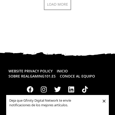
LOAD MORE
WEBSITE PRIVACY POLICY
INICIO
SOBRE REALGAMING101.ES
CONOCE AL EQUIPO
×
Deja que Gfinity Digital Network te envíe
notificaciones de los mejores artículos.
Todos los derechos reservados
Realgaming.es
© 2026