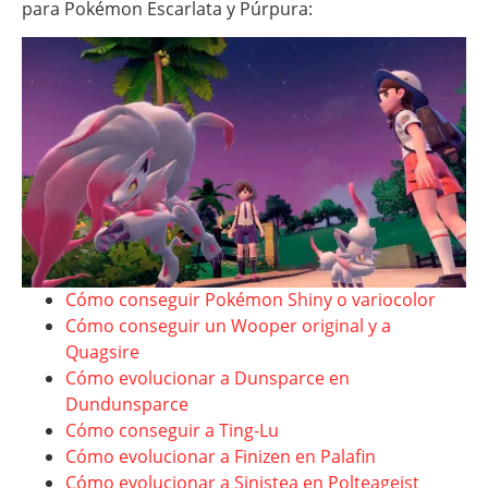
para Pokémon Escarlata y Púrpura:
Cómo conseguir Pokémon Shiny o variocolor
Cómo conseguir un Wooper original y a
Quagsire
Cómo evolucionar a Dunsparce en
Dundunsparce
Cómo conseguir a Ting-Lu
Cómo evolucionar a Finizen en Palafin
Cómo evolucionar a Sinistea en Polteageist