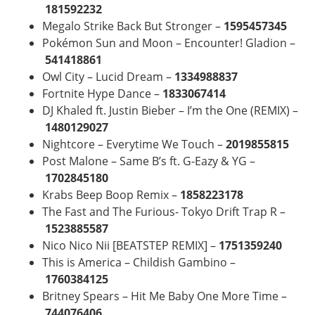
181592232
Megalo Strike Back But Stronger –
1595457345
Pokémon Sun and Moon – Encounter! Gladion –
541418861
Owl City – Lucid Dream –
1334988837
Fortnite Hype Dance –
1833067414
DJ Khaled ft. Justin Bieber – I’m the One (REMIX) –
1480129027
Nightcore – Everytime We Touch –
2019855815
Post Malone – Same B’s ft. G-Eazy & YG –
1702845180
Krabs Beep Boop Remix –
1858223178
The Fast and The Furious- Tokyo Drift Trap R –
1523885587
Nico Nico Nii [BEATSTEP REMIX] –
1751359240
This is America – Childish Gambino –
1760384125
Britney Spears – Hit Me Baby One More Time –
744076406