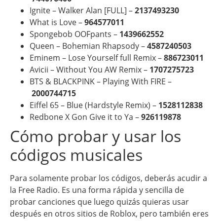
Ignite – Walker Alan [FULL] –
2137493230
What is Love –
964577011
Spongebob OOFpants –
1439662552
Queen – Bohemian Rhapsody –
4587240503
Eminem – Lose Yourself full Remix –
886723011
Avicii – Without You AW Remix –
1707275723
BTS & BLACKPINK – Playing With FIRE –
2000744715
Eiffel 65 – Blue (Hardstyle Remix) –
1528112838
Redbone X Gon Give it to Ya –
926119878
Cómo probar y usar los
códigos musicales
Para solamente probar los códigos, deberás acudir a
la Free Radio. Es una forma rápida y sencilla de
probar canciones que luego quizás quieras usar
después en otros sitios de Roblox, pero también eres