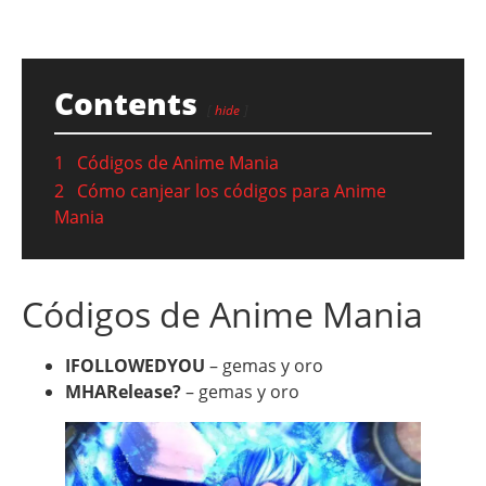
Contents
hide
1
Códigos de Anime Mania
2
Cómo canjear los códigos para Anime
Mania
Códigos de Anime Mania
IFOLLOWEDYOU
– gemas y oro
MHARelease?
– gemas y oro