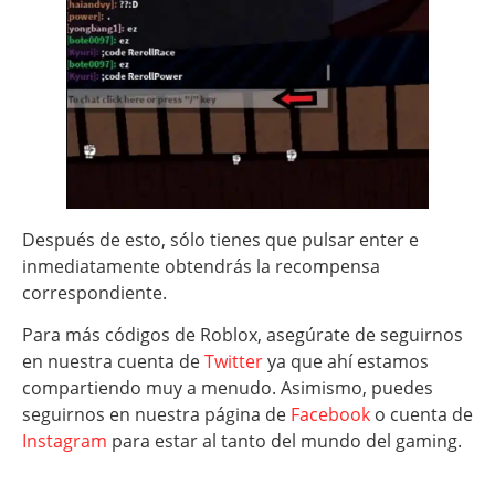
Después de esto, sólo tienes que pulsar enter e
inmediatamente obtendrás la recompensa
correspondiente.
Para más códigos de Roblox, asegúrate de seguirnos
en nuestra cuenta de
Twitter
ya que ahí estamos
compartiendo muy a menudo. Asimismo, puedes
seguirnos en nuestra página de
Facebook
o cuenta de
Instagram
para estar al tanto del mundo del gaming.