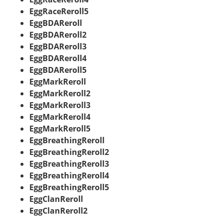
EggRaceReroll5
EggBDAReroll
EggBDAReroll2
EggBDAReroll3
EggBDAReroll4
EggBDAReroll5
EggMarkReroll
EggMarkReroll2
EggMarkReroll3
EggMarkReroll4
EggMarkReroll5
EggBreathingReroll
EggBreathingReroll2
EggBreathingReroll3
EggBreathingReroll4
EggBreathingReroll5
EggClanReroll
EggClanReroll2