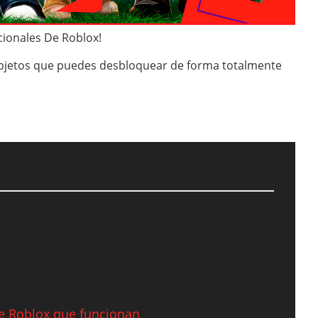
cionales De Roblox!
objetos que puedes desbloquear de forma totalmente
e Roblox que funcionan