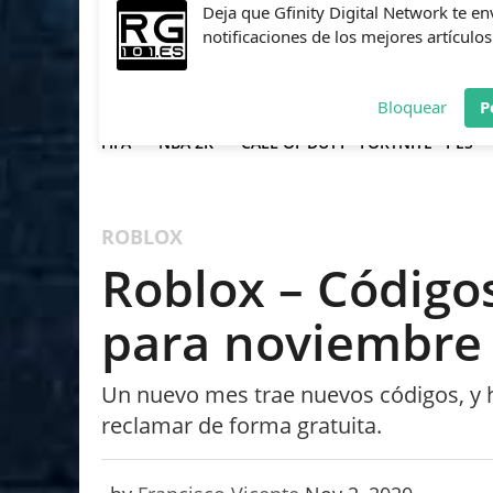
Deja que Gfinity Digital Network te en
notificaciones de los mejores artículos
Bloquear
P
FIFA
NBA 2K
CALL OF DUTY
FORTNITE
PES
ROBLOX
Roblox – Código
para noviembre
Un nuevo mes trae nuevos códigos, y
reclamar de forma gratuita.