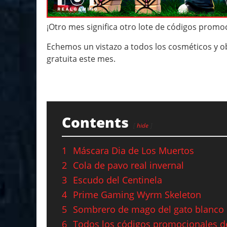
¡Otro mes significa otro lote de códigos promo
Echemos un vistazo a todos los cosméticos y 
gratuita este mes.
Contents
hide
1
Máscara Dia de Los Muertos
2
Cola de pavo real invernal
3
Escudo del Centinela
4
Prime Gaming Wyrm Skeleton
5
Sombrero de mago del gato blanco
6
Todos los códigos promocionales d