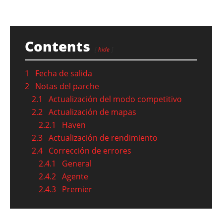
Contents
hide
1
Fecha de salida
2
Notas del parche
2.1
Actualización del modo competitivo
2.2
Actualización de mapas
2.2.1
Haven
2.3
Actualización de rendimiento
2.4
Corrección de errores
2.4.1
General
2.4.2
Agente
2.4.3
Premier