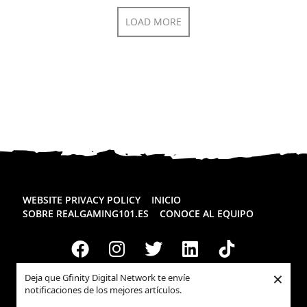
LOAD MORE
WEBSITE PRIVACY POLICY
INICIO
SOBRE REALGAMING101.ES
CONOCE AL EQUIPO
×
Deja que Gfinity Digital Network te envíe
notificaciones de los mejores artículos.
Todos los derechos reservados
Realgaming.es
© 2026