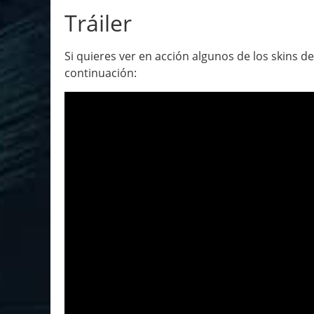
Tráiler
Si quieres ver en acción algunos de los skins d
continuación: