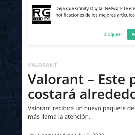
Deja que Gfinity Digital Network te en
notificaciones de los mejores artículos
Bloquear
P
FIFA
NBA 2K
CALL OF DUTY
FORTNITE
PES
VALORANT
Valorant – Este 
costará alreded
Valorant recibirá un nuevo paquete de 
más llama la atención.