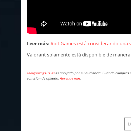
Leer más:
Riot Games está considerando una v
Valorant solamente está disponible de manera
realgaming101.es
es apoyado por su audiencia. Cuando compras a 
comisión de afiliado.
Aprende más
.
L