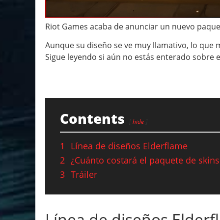
Riot Games acaba de anunciar un nuevo paquet
Aunque su diseño se ve muy llamativo, lo que má
Sigue leyendo si aún no estás enterado sobre e
Contents
hide
1
Línea de diseños Elderflame
2
¿Cuánto costará el paquete de skins
3
Tráiler
Línea de diseños Elder