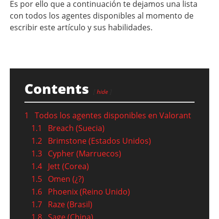
Es por ello que a continuación te dejamos una lista
con todos los agentes disponibles al momento de
escribir este artículo y sus habilidades.
Contents
hide
1
Todos los agentes disponibles en Valorant
1.1
Breach (Suecia)
1.2
Brimstone (Estados Unidos)
1.3
Cypher (Marruecos)
1.4
Jett (Corea)
1.5
Omen (¿?)
1.6
Phoenix (Reino Unido)
1.7
Raze (Brasil)
1.8
Sage (China)