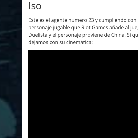
Iso
Este es el agente número 23 y cumpliendo con lo
personaje jugable que Riot Games añade al jueg
Duelista y el personaje proviene de China. Si q
dejamos con su cinemática: