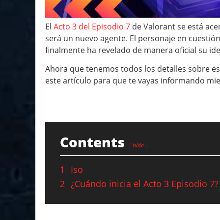
El
Acto 3 del Episodio 7
de Valorant se está ace
será un nuevo agente. El personaje en cuestió
finalmente ha revelado de manera oficial su id
Ahora que tenemos todos los detalles sobre es
este artículo para que te vayas informando mie
Contents
hide
1
Iso
2
¿Cuándo inicia el Acto 3 Episodio 7?