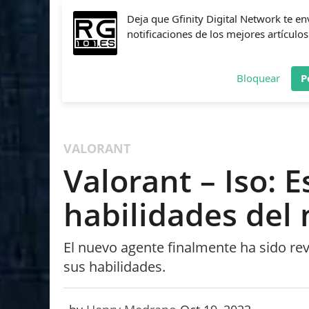
Deja que Gfinity Digital Network te en
notificaciones de los mejores artículos
Bloquear
P
FIFA
NBA 2K
CALL OF DUTY
FORTNITE
PES
VALORANT
Valorant – Iso: E
habilidades del
El nuevo agente finalmente ha sido rev
sus habilidades.