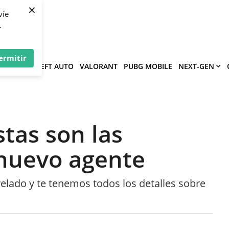
×
víe
.
ermitir
GRAND THEFT AUTO
VALORANT
PUBG MOBILE
NEXT-GEN
stas son las
 nuevo agente
elado y te tenemos todos los detalles sobre